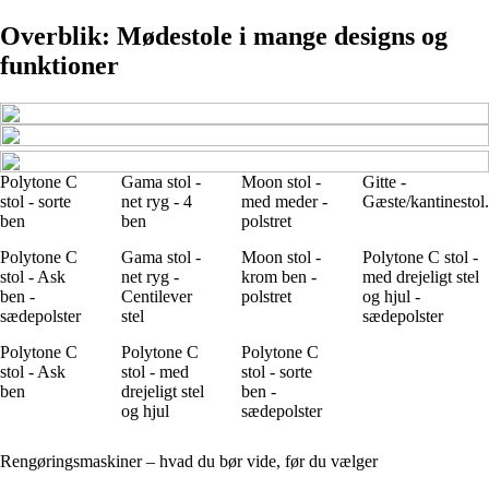
Overblik: Mødestole i mange designs og
funktioner
Polytone C
Gama stol -
Moon stol -
Gitte -
stol - sorte
net ryg - 4
med meder -
Gæste/kantinestol.
ben
ben
polstret
Polytone C
Gama stol -
Moon stol -
Polytone C stol -
stol - Ask
net ryg -
krom ben -
med drejeligt stel
ben -
Centilever
polstret
og hjul -
sædepolster
stel
sædepolster
Polytone C
Polytone C
Polytone C
stol - Ask
stol - med
stol - sorte
ben
drejeligt stel
ben -
og hjul
sædepolster
Rengøringsmaskiner – hvad du bør vide, før du vælger