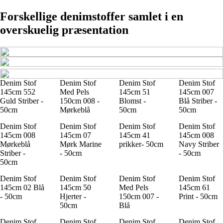
Forskellige denimstoffer samlet i en
overskuelig præsentation
Denim Stof
Denim Stof
Denim Stof
Denim Stof
145cm 552
Med Pels
145cm 51
145cm 007
Guld Striber -
150cm 008 -
Blomst -
Blå Striber -
50cm
Mørkeblå
50cm
50cm
Denim Stof
Denim Stof
Denim Stof
Denim Stof
145cm 008
145cm 07
145cm 41
145cm 008
Mørkeblå
Mørk Marine
prikker- 50cm
Navy Striber
Striber -
- 50cm
- 50cm
50cm
Denim Stof
Denim Stof
Denim Stof
Denim Stof
145cm 02 Blå
145cm 50
Med Pels
145cm 61
- 50cm
Hjerter -
150cm 007 -
Print - 50cm
50cm
Blå
Denim Stof
Denim Stof
Denim Stof
Denim Stof